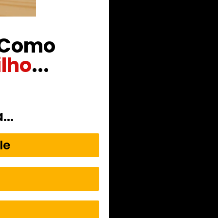
a Como
ilho
...
a…
le